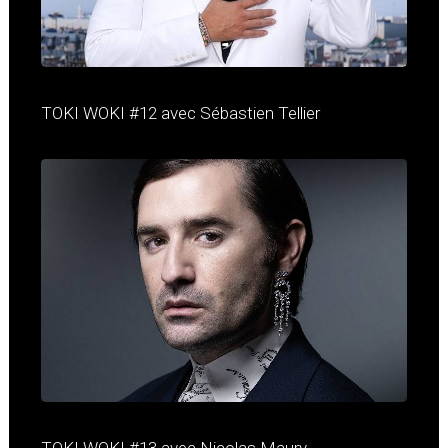
TOKI WOKI #12 avec Sébastien Tellier