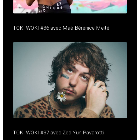
TOKI WOKI #36 avec Maé-Bérénice Meïté
TOKI WOKI #37 avec Zed Yun Pavarotti