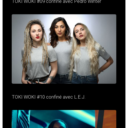
TOKI WOKI #09 confiné avec Pedro Winter
TOKI WOKI #10 confiné avec L.E.J.