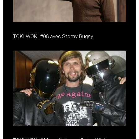
TOKI WOKI #08 avec Stomy Bugsy