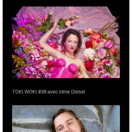
TOKI WOKI #38 avec Irène Dresel