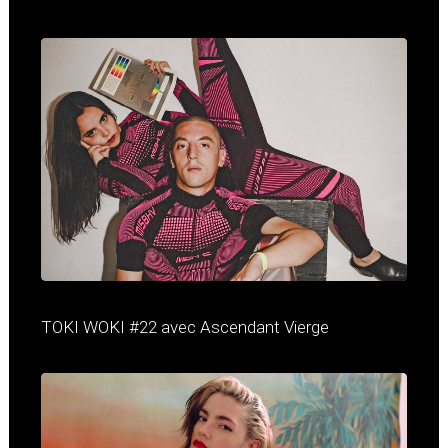
TOKI WOKI #22 avec Ascendant Vierge