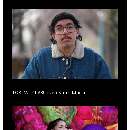
TOKI WOKI #30 avec Karim Madani