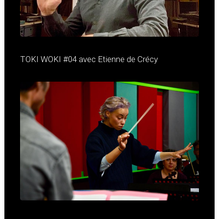
TOKI WOKI #04 avec Etienne de Crécy