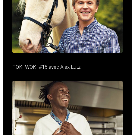
TOKI WOKI #15 avec Alex Lutz