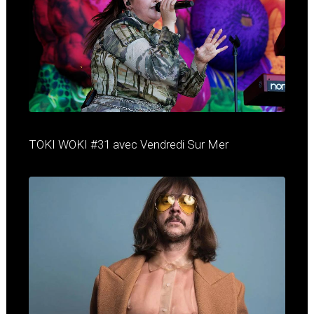
TOKI WOKI #31 avec Vendredi Sur Mer