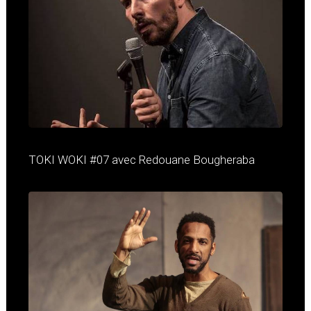
TOKI WOKI #07 avec Redouane Bougheraba