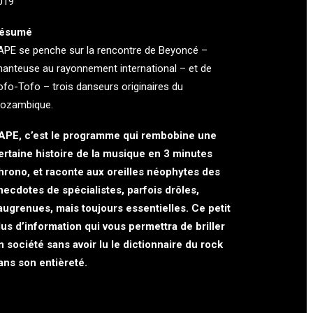
019
ésumé
APE se penche sur la rencontre de Beyoncé –
hanteuse au rayonnement international – et de
ofo-Tofo – trois danseurs originaires du
ozambique.
APE, c’est le programme qui rembobine une
ertaine histoire de la musique en 3 minutes
hrono, et raconte aux oreilles néophytes des
necdotes de spécialistes, parfois drôles,
augrenues, mais toujours essentielles. Ce petit
lus d’information qui vous permettra de briller
n société sans avoir lu le dictionnaire du rock
ans son entièreté.