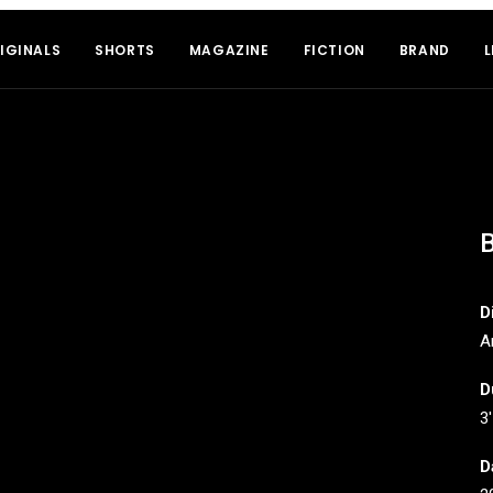
IGINALS
SHORTS
MAGAZINE
FICTION
BRAND
L
D
A
D
3′
D