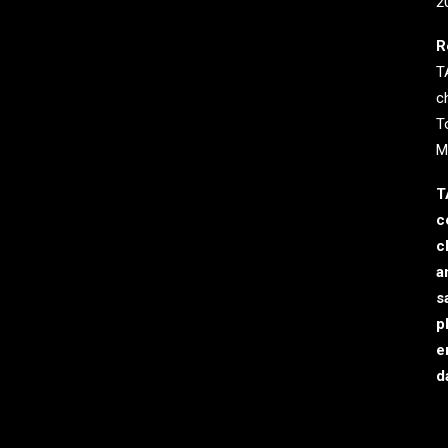
2
R
T
c
T
M
T
c
c
a
s
p
e
d