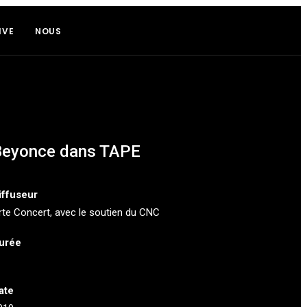
IVE
NOUS
Beyonce dans TAPE
iffuseur
rte Concert
, avec le soutien du CNC
urée
ate