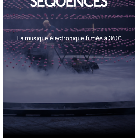
La musique électronique filmée à 360°