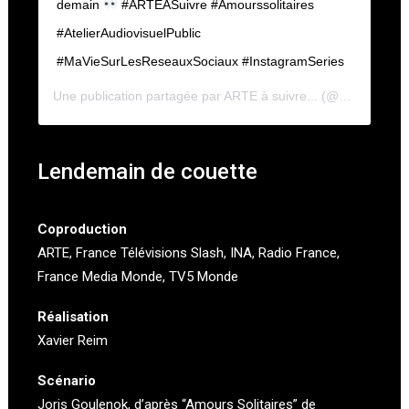
demain
#ARTEASuivre #Amourssolitaires
#AtelierAudiovisuelPublic
#MaVieSurLesReseauxSociaux #InstagramSeries
Une publication partagée par
ARTE à suivre...
(@arte_asuivre) le
Lendemain de couette
Coproduction
ARTE
,
France Télévisions Slash
, INA, Radio France,
France Media Monde, TV5 Monde
Réalisation
Xavier Reim
Scénario
Joris Goulenok, d’après “Amours Solitaires” de