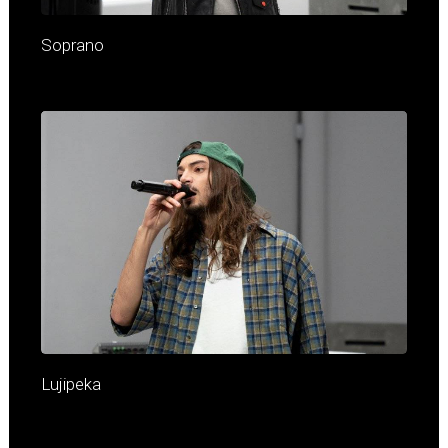
Soprano
Lujipeka