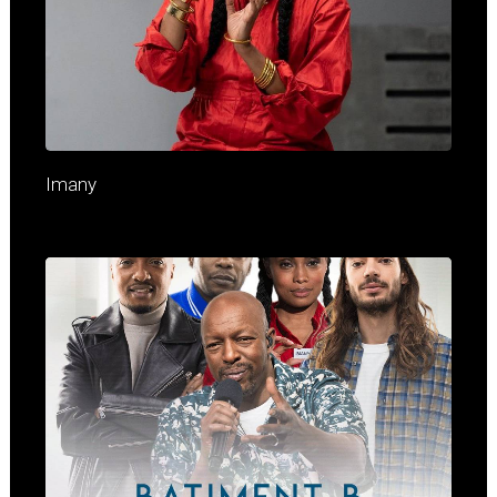
Imany