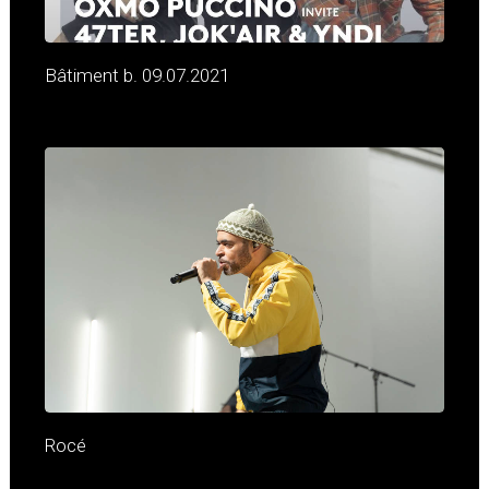
Bâtiment b. 09.07.2021
Rocé