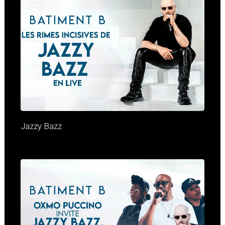
Jazzy Bazz