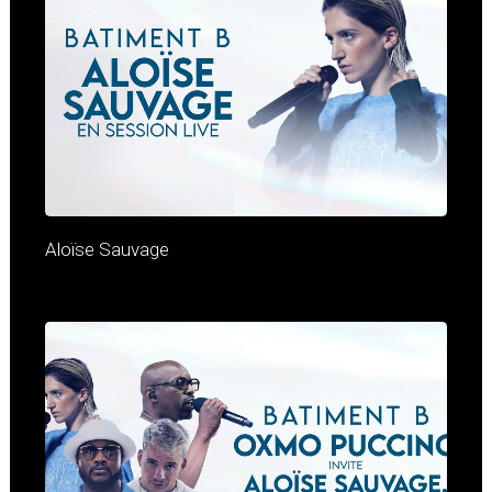
Aloïse Sauvage