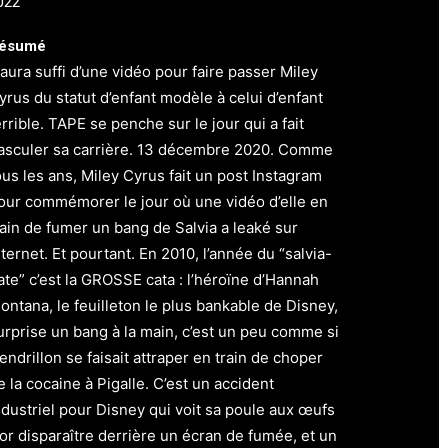
022
ésumé
l aura suffi d’une vidéo pour faire passer Miley
yrus du statut d’enfant modèle à celui d’enfant
errible. TAPE se penche sur le jour qui a fait
asculer sa carrière.
13 décembre 2020. Comme
ous les ans, Miley Cyrus fait un post Instagram
our commémorer le jour où une vidéo d’elle en
rain de fumer un bang de Salvia a leaké sur
nternet.
Et pourtant. En 2010, l’année du “salvia-
ate” c’est la GROSSE cata : l’héroïne d’Hannah
ontana, le feuilleton le plus bankable de Disney,
urprise un bang à la main, c’est un peu comme si
endrillon se faisait attraper en train de choper
e la cocaine à Pigalle. C’est un accident
ndustriel pour Disney qui voit sa poule aux œufs
’or disparaître derrière un écran de fumée, et un