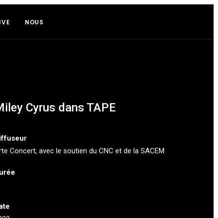
IVE
NOUS
iley Cyrus dans TAPE
iffuseur
rte Concert
, avec le soutien du CNC et de la SACEM
urée
ate