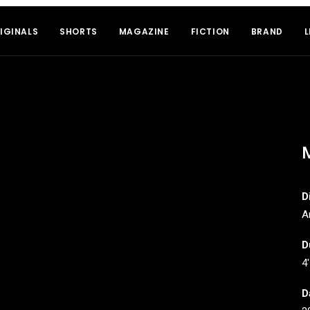
IGINALS
SHORTS
MAGAZINE
FICTION
BRAND
L
M
D
A
D
4′
D