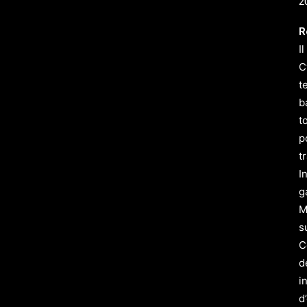
2
R
I
C
t
b
t
p
t
I
g
M
s
C
d
i
d