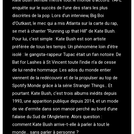
Kate Bush semble mettre tout le monde d’accord. TAPE
enquête sur le succès de l’une des stars les plus
discrètes de la pop. Lors d’un interview, Big Boi
d’Outkast, le mec qui a mis Atlanta sur la carte du rap,
se met à chanter “Running up that Hill” de Kate Bush.
Pour lui, c’est simple : Kate Bush est son artiste
préférée de tous les temps. Un phénomène loin d’être
isolé : le gangsta-rappeur Tupac était un fan notoire. De
Bat for Lashes à St Vincent toute l’indie n’a de cesse
de lui rendre hommage. Les ados du monde entier
viennent de la redécouvrir et de la propulser au top de
Spotify Monde grâce à la série Stranger Things… Et
pourtant. Kate Bush, c’est trois albums inédits depuis
1993, une apparition publique depuis 2014, et un mode
de vie d’ermite dans son manoir perché au bord d’une
falaise du Sud de l’Angleterre. Alors question :
comment Kate Bush arrive-t-elle à parler à tout le
monde… sans parler à personne ?