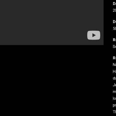
D
2
D
5
R
S
R
N
H
d
J
m
l
p
T