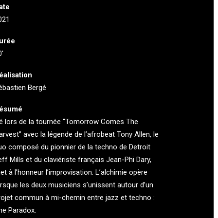
ate
021
urée
0′
éalisation
ébastien Bergé
ésumé
é lors de la tournée “Tomorrow Comes The
arvest” avec la légende de l’afrobeat Tony Allen, le
uo composé du pionnier de la techno de Detroit
eff Mills et du claviériste français Jean-Phi Dary,
et à l’honneur l’improvisation. L’alchimie opère
orsque les deux musiciens s’unissent autour d’un
rojet commun à mi-chemin entre jazz et techno :
he Paradox.