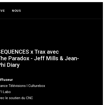
IVE
NOUS
SEQUENCES x Trax avec
he Paradox - Jeff Mills & Jean-
hi Diary
iffuseur
rance Télévisions l Culturebox
FI Labo
vec le soutien du CNC