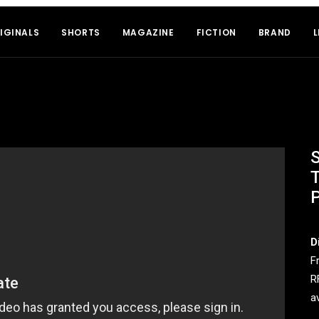
IGINALS
SHORTS
MAGAZINE
FICTION
BRAND
L
T
P
D
F
R
a