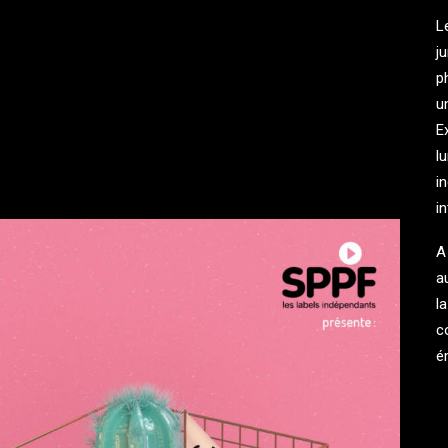
L
j
p
u
E
l
i
in
A
a
l
c
é