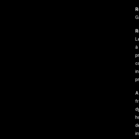
R
G
R
L
à
p
c
i
p
A
f
d
h
d
in