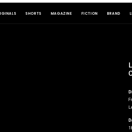
IGINALS
SHORTS
MAGAZINE
FICTION
BRAND
L
L
C
D
F
L
D
1