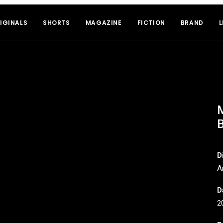
IGINALS
SHORTS
MAGAZINE
FICTION
BRAND
L
M
D
A
D
2