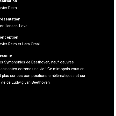
éalisation
avier Reim
résentation
gor Hansen-Love
onception
avier Reim et Lara Orsal
ésumé
es Symphonies de Beethoven, neuf oeuvres
ascinantes comme une vie ! Ce mimopsis vous en
it plus sur ces compositions emblématiques et sur
a vie de Ludwig van Beethoven.