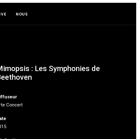
IVE
NOUS
imopsis : Les Symphonies de
Beethoven
iffuseur
rte Concert
ate
015