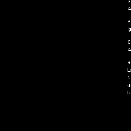
R
X
P
I
C
X
R
L
f
d
l