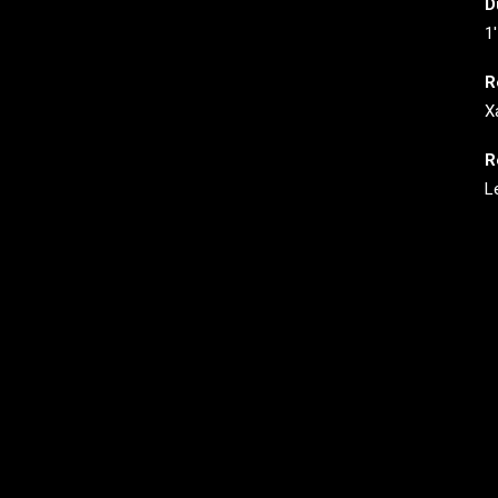
D
1′
R
X
R
L