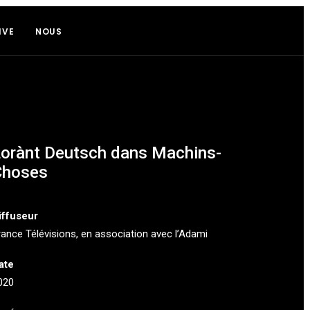
IVE
NOUS
orànt Deutsch dans Machins-
Choses
iffuseur
rance Télévisions,
en association avec l’
Adami
ate
020