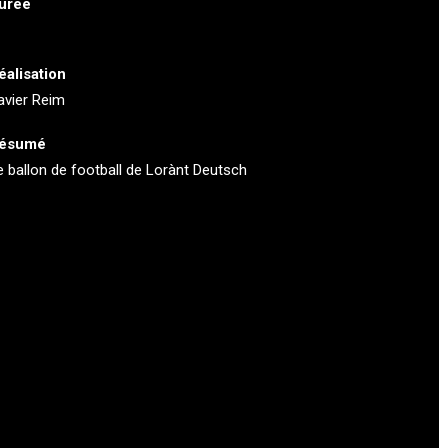
urée
éalisation
avier Reim
ésumé
e ballon de football de Lorànt Deutsch