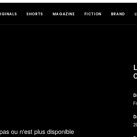
IGINALS
SHORTS
MAGAZINE
FICTION
BRAND
L
L
D
F
D
2