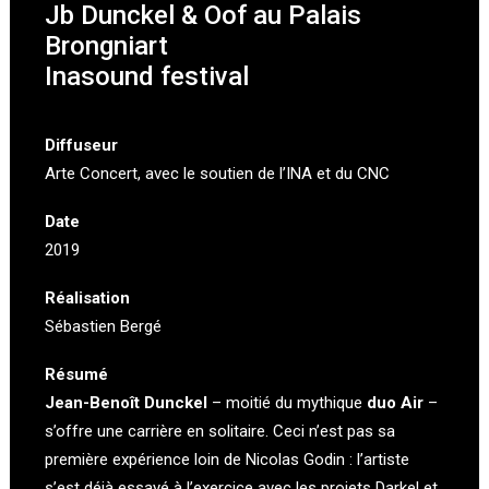
Jb Dunckel & Oof au Palais
Brongniart
Inasound festival
Diffuseur
Arte Concert
, avec le soutien de l’
INA
et du CNC
Date
2019
Réalisation
Sébastien Bergé
Résumé
Jean-Benoît Dunckel
– moitié du mythique
duo Air
–
s’offre une carrière en solitaire. Ceci n’est pas sa
première expérience loin de Nicolas Godin : l’artiste
s’est déjà essayé à l’exercice avec les projets Darkel et