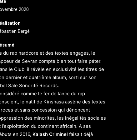
ate
ovembre 2020
éalisation
ébastien Bergé
ésumé
s du rap hardcore et des textes engagés, le
appeur de Sevran compte bien tout faire péter.
ans le Club, il révèle en exclusivité les titres de
on dernier et quatrième album, sorti sur son
abel Sale Sonorité Records.
onsidéré comme le fer de lance du rap
onscient, le natif de Kinshasa assène des textes
éroces et sans concession qui dénoncent
’oppression des minorités, les inégalités sociales
t l’exploitation du continent africain. A ses
ébuts en 2016,
Kalash Criminel
faisait déjà