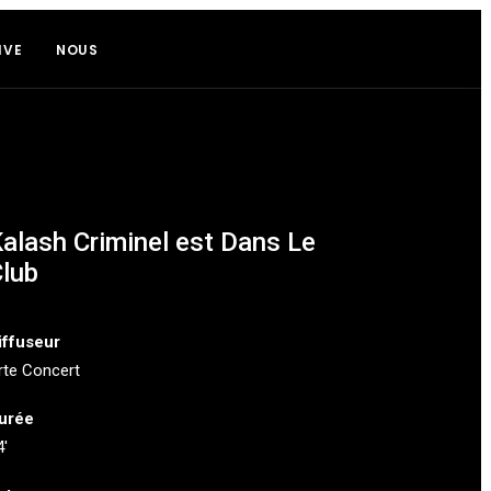
IVE
NOUS
alash Criminel est Dans Le
lub
iffuseur
rte Concert
urée
4′