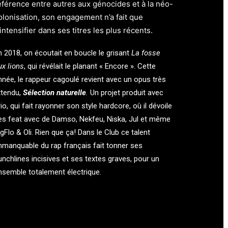
éférence entre autres aux génocides et à la néo-
olonisation, son engagement n’a fait que
’intensifier dans ses titres les plus récents.
n 2018, on écoutait en boucle le grisant
La fosse
ux lions
, qui révélait le planant « Encore ». Cette
nnée, le rappeur cagoulé revient avec un opus très
ttendu,
Sélection naturelle
.
Un projet produit avec
rio, qui fait rayonner son style hardcore, où il dévoile
es feat avec de Damso, Nekfeu, Niska, Jul et même
igFlo & Oli. Rien que ça! Dans le Club ce talent
mmanquable du rap français fait tonner ses
unchlines incisives et ses textes graves, pour un
nsemble totalement électrique.