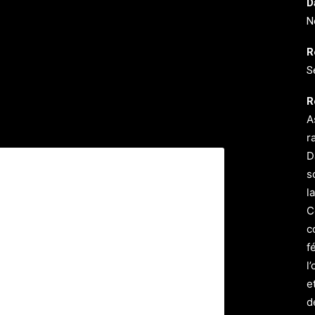
D
N
R
S
R
A
r
D
s
l
C
c
f
l
e
d