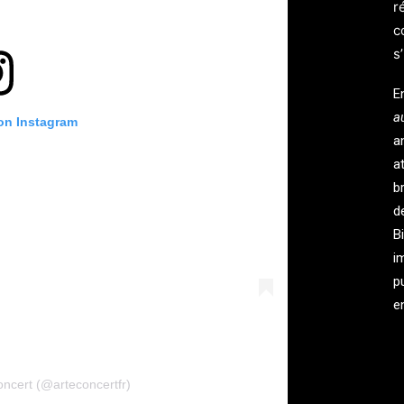
r
c
s
E
a
 on Instagram
a
a
b
d
B
i
p
e
ncert (@arteconcertfr)