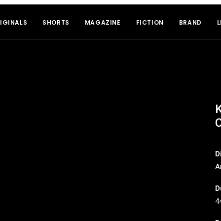
IGINALS
SHORTS
MAGAZINE
FICTION
BRAND
L
K
C
D
A
D
4