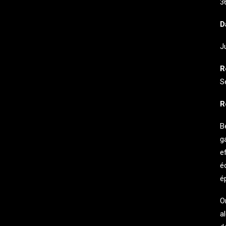
3
D
J
R
S
R
B
g
e
é
é
O
al