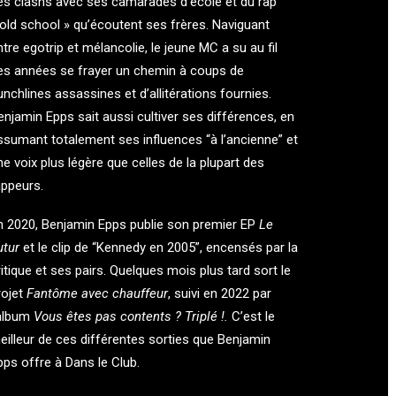
es clashs avec ses camarades d’école et du rap
 old school » qu’écoutent ses frères. Naviguant
ntre egotrip et mélancolie, le jeune MC a su au fil
es années se frayer un chemin à coups de
unchlines assassines et d’allitérations fournies.
enjamin Epps sait aussi cultiver ses différences, en
ssumant totalement ses influences “à l’ancienne” et
ne voix plus légère que celles de la plupart des
appeurs.
n 2020, Benjamin Epps publie son premier EP
Le
utur
et le clip de “Kennedy en 2005”, encensés par la
ritique et ses pairs. Quelques mois plus tard sort le
rojet
Fantôme avec chauffeur
, suivi en 2022 par
’album
Vous êtes pas contents ? Triplé !.
C’est le
eilleur de ces différentes sorties que Benjamin
pps offre à Dans le Club.