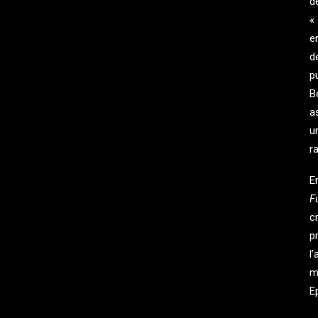
d
«
e
d
p
B
a
u
r
E
F
c
p
l
m
E