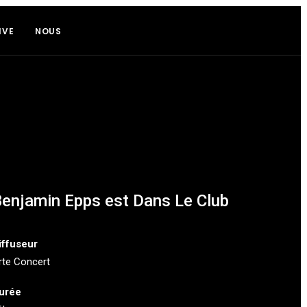
IVE
NOUS
enjamin Epps est Dans Le Club
iffuseur
rte Concert
urée