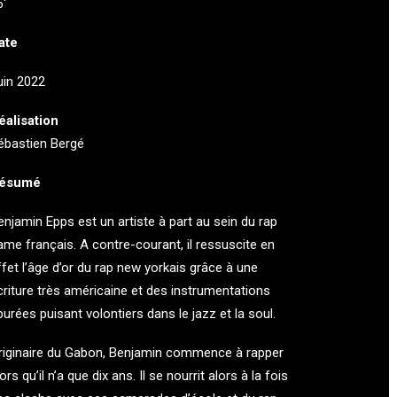
6′
ate
uin 2022
éalisation
ébastien Bergé
ésumé
enjamin Epps est un artiste à part au sein du rap
ame français. A contre-courant, il ressuscite en
ffet l’âge d’or du rap new yorkais grâce à une
criture très américaine et des instrumentations
purées puisant volontiers dans le jazz et la soul.
riginaire du Gabon, Benjamin commence à rapper
ors qu’il n’a que dix ans. Il se nourrit alors à la fois