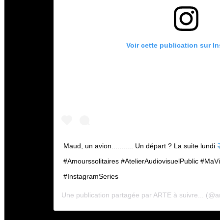
Voir cette publication sur I
Maud, un avion........... Un départ ? La suite lundi
#Amourssolitaires #AtelierAudiovisuelPublic #M
#InstagramSeries
Une publication partagée par
ARTE à suivre...
(@ar