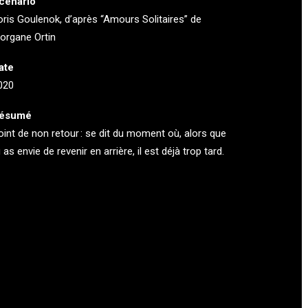
cénario
oris Goulenok, d’après “Amours Solitaires” de
organe Ortin
ate
020
ésumé
oint de non retour : se dit du moment où, alors que
 as envie de revenir en arrière, il est déjà trop tard.