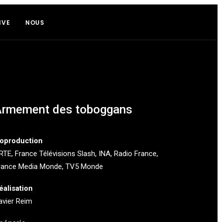
IVE
NOUS
Armement des toboggans
oproduction
RTE
,
France Télévisions Slash
, INA, Radio France,
rance Media Monde, TV5 Monde
éalisation
avier Reim