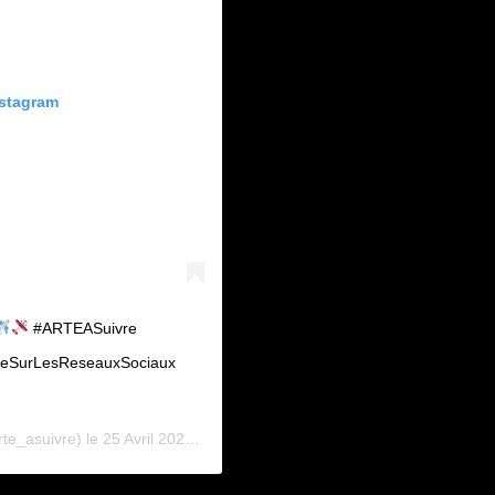
nstagram
#ARTEASuivre
aVieSurLesReseauxSociaux
te_asuivre) le
25 Avril 2020 à 2 :59 PDT