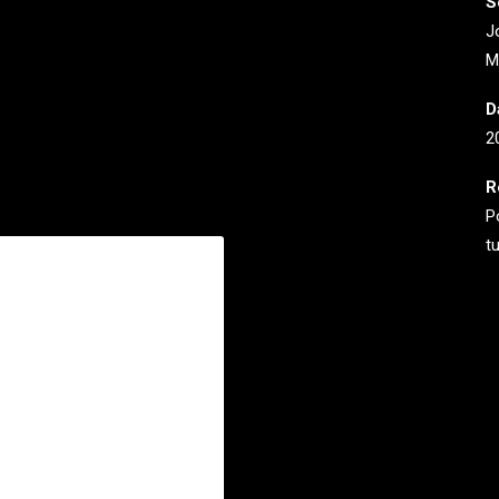
S
J
M
D
2
R
P
tu